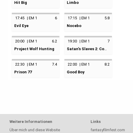
05.02.2023
13:00
EM
Hit Big
Limbo
04.02.2023
13:00
EM
1
Hetki lyö
keine Kategorie
1
keine Kategorie
17:45
|
EM 1
6
17:15
|
EM 1
5.8
05.02.2023
14:45
EM
Evil Eye
Nocebo
04.02.2023
15:00
EM
1
Mal de ojo
keine Kategorie
1
keine Kategorie
20:00
|
EM 1
6.2
19:30
|
EM 1
7
05.02.2023
17:15
EM
Project Wolf Hunting
Satan's Slaves 2: Communion
04.02.2023
17:45
EM
1
Neugdaesanyang
Pengabdi Setan 2:
1
keine Kategorie
Communion
22:30
|
EM 1
7.4
22:00
|
EM 1
8.2
keine Kategorie
Prison 77
Good Boy
04.02.2023
20:00
EM
Modelo 77
keine Kategorie
1
05.02.2023
19:30
EM
keine Kategorie
1
05.02.2023
22:00
EM
04.02.2023
22:30
EM
1
1
Weitere Informationen
Links
Über mich und diese Website
fantasyfilmfest.com