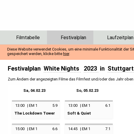
Filmtabelle
Festivalplan
Laufzeitplan
Diese Website verwendet Cookies, um eine minimale Funktionalität der Si
gespeichert werden, klicke bitte
hier
.
Festivalplan
White Nights
2023
in
Stuttgar
Zum Ändern der angezeigten Filme das Filmfest und/oder das Jahr oben a
Sa, 04.02.23
So, 05.02.23
13:00
|
EM 1
5.9
13:00
|
EM 1
6.1
The Lockdown Tower
Soft & Quiet
La Tour
keine Kategorie
keine Kategorie
15:00
|
EM 1
6.6
14:45
|
EM 1
7.1