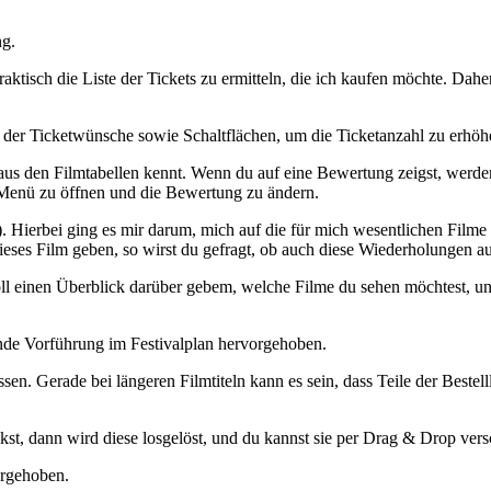
ng.
praktisch die Liste der Tickets zu ermitteln, die ich kaufen möchte. 
 der Ticketwünsche sowie Schaltflächen, um die Ticketanzahl zu erhöhe
us den Filmtabellen kennt. Wenn du auf eine Bewertung zeigst, werden
-Menü zu öffnen und die Bewertung zu ändern.
). Hierbei ging es mir darum, mich auf die für mich wesentlichen Film
ieses Film geben, so wirst du gefragt, ob auch diese Wiederholungen a
oll einen Überblick darüber gebem, welche Filme du sehen möchtest, un
hende Vorführung im Festivalplan hervorgehoben.
sen. Gerade bei längeren Filmtiteln kann es sein, dass Teile der Bestell
ckst, dann wird diese losgelöst, und du kannst sie per Drag & Drop vers
vorgehoben.