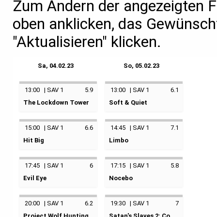
Zum Ändern der angezeigten F
oben anklicken, das Gewünsch
"Aktualisieren" klicken.
Sa, 04.02.23
So, 05.02.23
13:00
|
SAV 1
5.9
13:00
|
SAV 1
6.1
The Lockdown Tower
Soft & Quiet
La Tour
keine Kategorie
keine Kategorie
15:00
|
SAV 1
6.6
14:45
|
SAV 1
7.1
05.02.2023
13:00
Hit Big
Limbo
04.02.2023
13:00
Savoy 1
Hetki lyö
keine Kategorie
Savoy 1
keine Kategorie
17:45
|
SAV 1
6
17:15
|
SAV 1
5.8
05.02.2023
14:45
Evil Eye
Nocebo
04.02.2023
15:00
Savoy 1
Mal de ojo
keine Kategorie
Savoy 1
keine Kategorie
20:00
|
SAV 1
6.2
19:30
|
SAV 1
7
05.02.2023
17:15
Project Wolf Hunting
Satan's Slaves 2: Communion