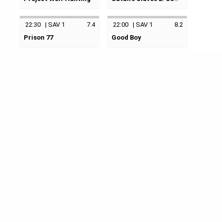
04.02.2023
17:45
Savoy 1
Neugdaesanyang
Pengabdi Setan 2:
Savoy 1
keine Kategorie
Communion
22:30
|
SAV 1
7.4
22:00
|
SAV 1
8.2
keine Kategorie
Prison 77
Good Boy
04.02.2023
20:00
Modelo 77
keine Kategorie
Savoy 1
05.02.2023
19:30
keine Kategorie
Savoy 1
05.02.2023
22:00
04.02.2023
22:30
Savoy 1
Savoy 1