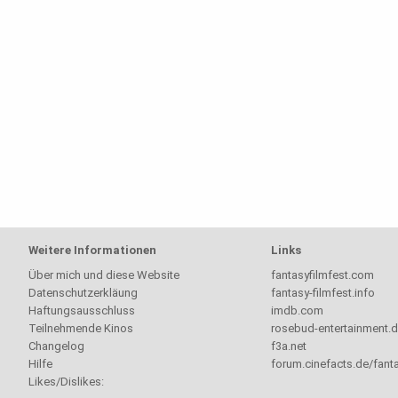
Weitere Informationen
Links
Über mich und diese Website
fantasyfilmfest.com
Datenschutzerkläung
fantasy-filmfest.info
Haftungsausschluss
imdb.com
Teilnehmende Kinos
rosebud-entertainment.
Changelog
f3a.net
Hilfe
forum.cinefacts.de/fanta
Likes/Dislikes: