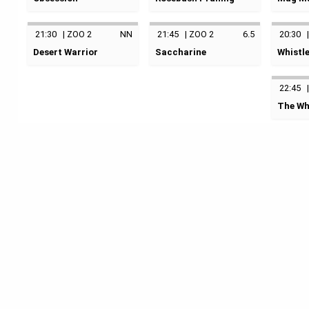
17.04.2026
17:30
18.04
keine Kategorie
keine Kategorie
keine K
ZOO Palast 2
ZOO Pal
21:30
|
ZOO 2
NN
21:45
|
ZOO 2
6.5
20:30
16.04.2026
19:00
17.04.2026
19:30
18.04
Desert Warrior
Saccharine
Whistl
ZOO Palast 2
ZOO Palast 2
ZOO Pal
keine Kategorie
keine Kategorie
keine K
22:45
16.04.2026
21:30
17.04.2026
21:45
18.04
The Wh
ZOO Palast 2
ZOO Palast 2
ZOO Pal
El Susur
keine K
18.04
ZOO Pal