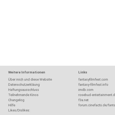
Weitere Informationen
Links
Über mich und diese Website
fantasyfilmfest.com
Datenschutzerkläung
fantasy-filmfest.info
Haftungsausschluss
imdb.com
Teilnehmende Kinos
rosebud-entertainment.
Changelog
f3a.net
Hilfe
forum.cinefacts.de/fanta
Likes/Dislikes: