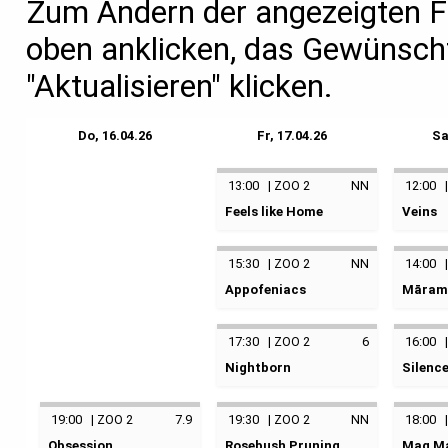
Zum Ändern der angezeigten F
oben anklicken, das Gewünsch
"Aktualisieren" klicken.
Do, 16.04.26
Fr, 17.04.26
Sa
13:00
|
ZOO 2
NN
12:00
Feels like Home
Veins
Itt érzem magam otthon
Nervure
keine Kategorie
keine K
15:30
|
ZOO 2
NN
14:00
Appofeniacs
Māram
17.04.2026
13:00
18.04
keine Kategorie
keine K
ZOO Palast 2
ZOO Pal
17:30
|
ZOO 2
6
16:00
17.04.2026
15:30
18.04
Nightborn
Silenc
ZOO Palast 2
ZOO Pal
Yön lapsi
Silencio
keine Kategorie
keine K
19:00
|
ZOO 2
7.9
19:30
|
ZOO 2
NN
18:00
Obsession
Rosebush Pruning
Mag M