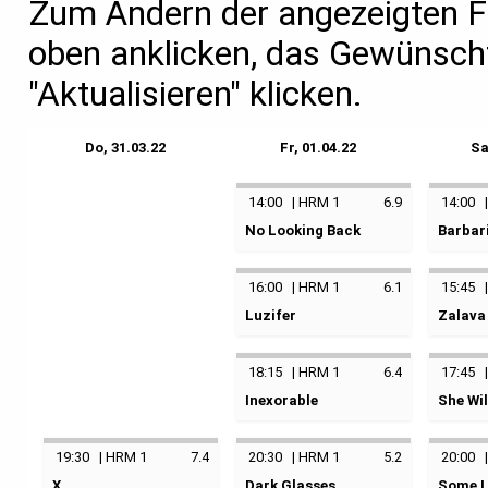
Zum Ändern der angezeigten F
oben anklicken, das Gewünsch
"Aktualisieren" klicken.
Do, 31.03.22
Fr, 01.04.22
Sa
14:00
|
HRM 1
6.9
14:00
No Looking Back
Barbar
Оторви и выбрось
keine K
keine Kategorie
16:00
|
HRM 1
6.1
15:45
02.04
Luzifer
Zalava
01.04.2022
14:00
Harmon
keine Kategorie
keine K
Harmonie 1
18:15
|
HRM 1
6.4
17:45
01.04.2022
16:00
02.04
Inexorable
She Wil
Harmonie 1
Harmon
keine Kategorie
keine K
19:30
|
HRM 1
7.4
20:30
|
HRM 1
5.2
20:00
01.04.2022
18:15
02.04
X
Dark Glasses
Some Li