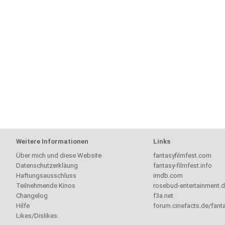
Weitere Informationen
Links
Über mich und diese Website
fantasyfilmfest.com
Datenschutzerkläung
fantasy-filmfest.info
Haftungsausschluss
imdb.com
Teilnehmende Kinos
rosebud-entertainment.
Changelog
f3a.net
Hilfe
forum.cinefacts.de/fanta
Likes/Dislikes: