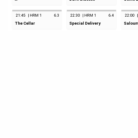
Harmonie 1
Harmon
keine Kategorie
keine Kategorie
Barbaq
keine K
21:45
|
HRM 1
6.3
22:30
|
HRM 1
6.4
22:00
31.03.2022
19:30
01.04.2022
20:30
The Cellar
Special Delivery
Salou
Harmonie 1
Harmonie 1
02.04
keine Kategorie
keine Kategorie
keine K
Harmon
31.03.2022
21:45
01.04.2022
22:30
02.04
Harmonie 1
Harmonie 1
Harmon